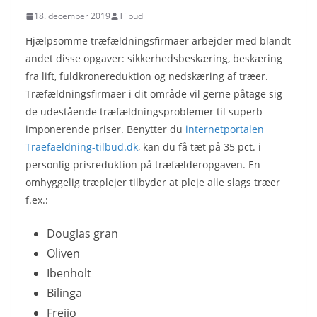
18. december 2019
Tilbud
Hjælpsomme træfældningsfirmaer arbejder med blandt
andet disse opgaver: sikkerhedsbeskæring, beskæring
fra lift, fuldkronereduktion og nedskæring af træer.
Træfældningsfirmaer i dit område vil gerne påtage sig
de udestående træfældningsproblemer til superb
imponerende priser. Benytter du
internetportalen
Traefaeldning-tilbud.dk
, kan du få tæt på 35 pct. i
personlig prisreduktion på træfælderopgaven. En
omhyggelig træplejer tilbyder at pleje alle slags træer
f.ex.:
Douglas gran
Oliven
Ibenholt
Bilinga
Freijo