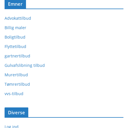
Emner
Advokattilbud
Billig maler
Boligtilbud
Flyttetilbud
gartnertilbud
Gulvafslibning tilbud
Murertilbud
Tømrertilbud
vvs-tilbud
Diverse
Log ind